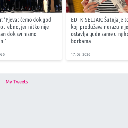
r: ‘Pjevat ćemo dok god
EDI KISELJAK: Šutnja je t
otrebno, jer nitko nije
koji produžava nerazumije
an dok svi nismo
ostavlja ljude same u nji
ni’
borbama
026
17. 05. 2026
My Tweets