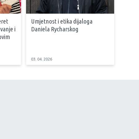
eret
Umjetnost i etika dijaloga
vanje i
Daniela Rycharskog
hovim
03. 04. 2026