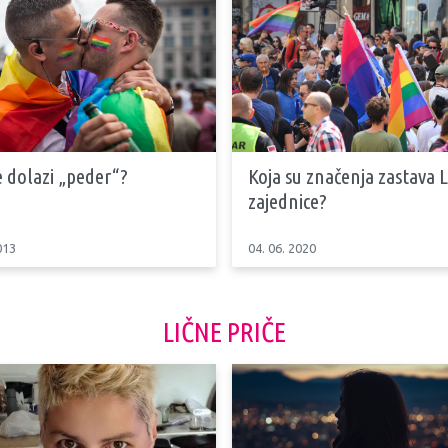
 dolazi „peder“?
Koja su značenja zastava 
zajednice?
013
04. 06. 2020
LIČNE PRIČE