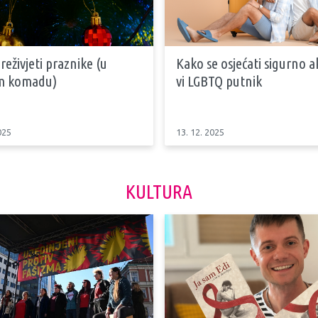
reživjeti praznike (u
Kako se osjećati sigurno ak
m komadu)
vi LGBTQ putnik
025
13. 12. 2025
KULTURA