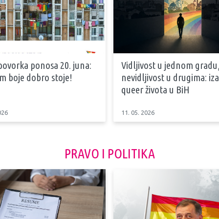
 povorka ponosa 20. juna:
Vidljivost u jednom gradu
m boje dobro stoje!
nevidljivost u drugima: iz
queer života u BiH
026
11. 05. 2026
PRAVO I POLITIKA