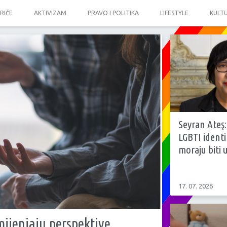
PRIČE
AKTIVIZAM
PRAVO I POLITIKA
LIFESTYLE
KULT
Seyran Ateş:
LGBTI identi
moraju biti 
17. 07. 2026
 mijenjaju perspektive