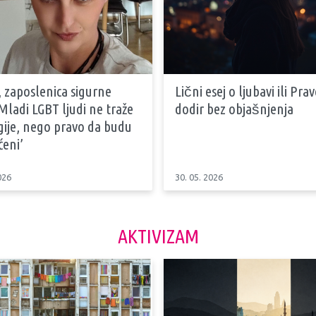
 zaposlenica sigurne
Lični esej o ljubavi ili Pra
‘Mladi LGBT ljudi ne traže
dodir bez objašnjenja
egije, nego pravo da budu
ćeni’
026
30. 05. 2026
AKTIVIZAM