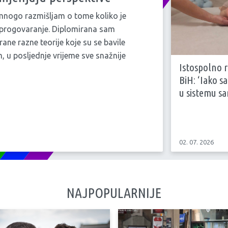
 mnogo razmišljam o tome koliko je
za progovaranje. Diplomirana sam
rane razne teorije koje su se bavile
 u posljednje vrijeme sve snažnije
Istospolno r
BiH: ‘Iako sa
u sistemu sa
02. 07. 2026
NAJPOPULARNIJE