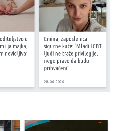
oditeljstvo u
Emina, zaposlenica
m i ja majka,
sigurne kuće: ‘Mladi LGBT
m nevidljiva’
ljudi ne traže privilegije,
nego pravo da budu
prihvaćeni’
28. 06. 2026