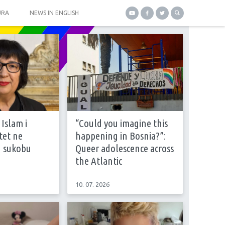
URA
NEWS IN ENGLISH
 Islam i
“Could you imagine this
tet ne
happening in Bosnia?”:
u sukobu
Queer adolescence across
the Atlantic
10. 07. 2026