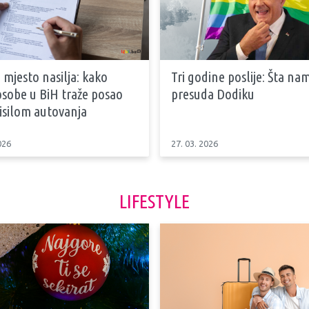
 mjesto nasilja: kako
Tri godine poslije: Šta na
osobe u BiH traže posao
presuda Dodiku
isilom autovanja
026
27. 03. 2026
LIFESTYLE