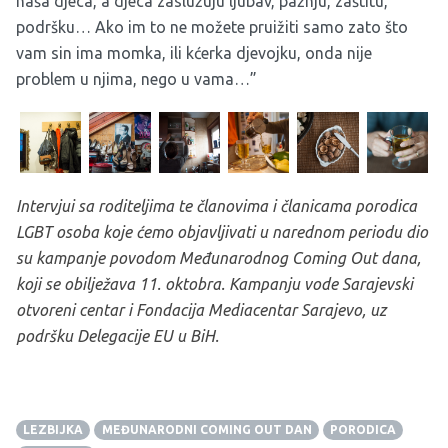
naša djeca, a djeca zaslužuju ljubav, pažnju, zaštitu,
podršku… Ako im to ne možete pruižiti samo zato što
vam sin ima momka, ili kćerka djevojku, onda nije
problem u njima, nego u vama…”
Intervjui sa roditeljima te članovima i članicama porodica
LGBT osoba koje ćemo objavljivati u narednom periodu dio
su kampanje povodom Međunarodnog Coming Out dana,
koji se obilježava 11. oktobra. Kampanju vode Sarajevski
otvoreni centar i Fondacija Mediacentar Sarajevo, uz
podršku Delegacije EU u BiH.
LEZBIJKA
MEĐUNARODNI COMING OUT DAN
PORODICA