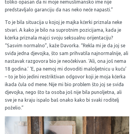
toliko opasan da ni moje nemuslimansko ime nije
predstavljalo garanciju da nas neko neće napasti.”
To je bila situacija u kojoj je majka kćerki priznala neke
stvari. A kako je bilo na suprotnim pozicijama, kada je
kćerka priznala majci svoju seksualnu orijentaciju?
“Sasvim normalno”, kaže Davorka. “Rekla mi je da joj se
sviđa jedna djevojka, što sam prihvatila najnormalnije, ali
nastavak razgovora bio je neočekivan. ‘Ali, ona još nema
18 godina.’ ‘E, pa nemoj mi dovoditi maloljetnicu u kuću’
– to je bio jedini restriktivan odgovor koji je moja kćerka
ikada čula od mene. Nije mi bio problem što joj se sviđa
djevojka, nego što ta osoba još nije bila punoljetna, ali
sve je na kraju ispalo baš onako kako bi svaki roditelj
poželio.”