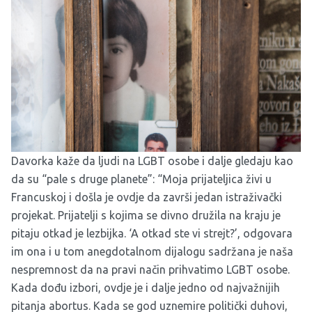
Davorka kaže da ljudi na LGBT osobe i dalje gledaju kao
da su “pale s druge planete”: “Moja prijateljica živi u
Francuskoj i došla je ovdje da završi jedan istraživački
projekat. Prijatelji s kojima se divno družila na kraju je
pitaju otkad je lezbijka. ‘A otkad ste vi strejt?’, odgovara
im ona i u tom anegdotalnom dijalogu sadržana je naša
nespremnost da na pravi način prihvatimo LGBT osobe.
Kada dođu izbori, ovdje je i dalje jedno od najvažnijih
pitanja abortus. Kada se god uznemire politički duhovi,