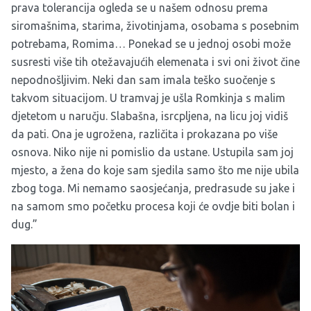
prava tolerancija ogleda se u našem odnosu prema
siromašnima, starima, životinjama, osobama s posebnim
potrebama, Romima… Ponekad se u jednoj osobi može
susresti više tih otežavajućih elemenata i svi oni život čine
nepodnošljivim. Neki dan sam imala teško suočenje s
takvom situacijom. U tramvaj je ušla Romkinja s malim
djetetom u naručju. Slabašna, isrcpljena, na licu joj vidiš
da pati. Ona je ugrožena, različita i prokazana po više
osnova. Niko nije ni pomislio da ustane. Ustupila sam joj
mjesto, a žena do koje sam sjedila samo što me nije ubila
zbog toga. Mi nemamo saosjećanja, predrasude su jake i
na samom smo početku procesa koji će ovdje biti bolan i
dug.”