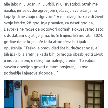
nije lako ni u Bosni, ni u Srbiji, ni u Hrvatskoj. Strah me i
nasilja, jer se ovdje agresijom rješavaju sva pitanja na
koja ljudi ne znaju odgovore.” A na pitanje kako vidi život
svoje kćerke, 28-godišnje pravnice, za deset godina,
Davorka ne može da odgovori odmah. Pokušavamo zato
s dodatnim objašnjenjima: hoće li njena kći morati i 2024.
godine da se krije ili će tada atmosfera biti ipak
opuštenija. “Teško je predvidjeti šta budućnost nosi, ali
bih ipak bila sretnija kada bih joj mogla obezbijediti život
u inostranstvu, u nekoj normalnijoj sredini. To valjda
sasvim dovoljno govori o mom povjerenju u ovo
podneblje i njegove slobode…”