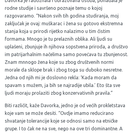
Davorka je radoznala i obrazovana osoba, pohađala je
rodne studije i savršeno poznaje temu o kojoj
razgovaramo. “Nakon svih tih godina studiranja, moj
zaključak je ovaj: muškarac i žena su gotovo ekstremna
stanja koja u prirodi rijetko nalazimo u tim čistim
formama. Mnogo je tu prelaznih oblika. Ali ljudi su
uplašeni, zbunjuje ih njihova sopstvena priroda, a društvo
im patrijarhalnim načelima samo povećava tu zbunjenost.
Znam mnnogo žena koje su zbog društvenih normi
morale da sklope brak i zbog toga su duboko nesretne.
Jedna od njih mi je doslovno rekla: ‘Kada moram da
spavam s mužem, ja bih se najradije ubila.’ Eto šta sve
ljudi moraju prolaziti zbog konzervativnih pravila.”
Biti različit, kaže Davorka, jedno je od većih prokletstava
koje vam se može desiti. “Ovdje imamo reducirano
shvatanje tolerancije koje se odnosi samo na etničke
grupe. I to čak ne na sve, nego na ove tri dominantne. A