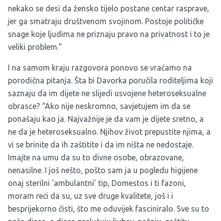
nekako se desi da žensko tijelo postane centar rasprave,
jer ga smatraju društvenom svojinom. Postoje političke
snage koje ljudima ne priznaju pravo na privatnost i to je
veliki problem.”
I na samom kraju razgovora ponovo se vraćamo na
porodična pitanja. Šta bi Davorka poručila roditeljima koji
saznaju da im dijete ne slijedi usvojene heteroseksualne
obrasce? “Ako nije neskromno, savjetujem im da se
ponašaju kao ja. Najvažnije je da vam je dijete sretno, a
ne da je heteroseksualno. Njihov život prepustite njima, a
vi se brinite da ih zaštitite i da im ništa ne nedostaje.
Imajte na umu da su to divne osobe, obrazovane,
nenasilne. I još nešto, pošto sam ja u pogledu higijene
onaj sterilni ‘ambulantni’ tip, Domestos i ti fazoni,
moram reći da su, uz sve druge kvalitete, još i i
besprijekorno čisti, što me oduvijek fasciniralo. Sve su to