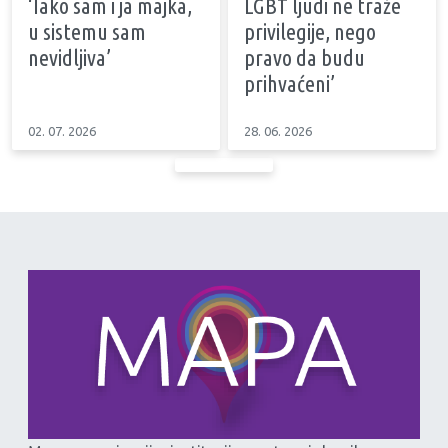
‘Iako sam i ja majka,
LGBT ljudi ne traže
u sistemu sam
privilegije, nego
nevidljiva’
pravo da budu
prihvaćeni’
02. 07. 2026
28. 06. 2026