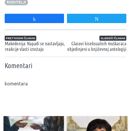
RODITELJI
Share
Tweet
Navigacija članaka
PRETHODNI ČLANAK
SLJEDEĆI ČLANAK
Makedonija: Napadi se nastavljaju,
Glasovi biseksualnih muškaraca
reakcije vlasti izostaju
objedinjeni u književnoj antologiji
Komentari
komentara