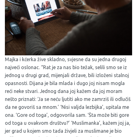
Majka i kćerka žive skladno, svjesne da su jedna drugoj
najveći oslonac. “Rat je za nas bio težak, selili smo se iz
jednog u drugi grad, mijenjali države, bili izloženi stalnoj
opasnosti. Dijana je bila mlada i dugo joj nisam mogla
reći neke stvari. Jednog dana joj kažem da joj moram
nešto priznati: ‘Ja se neću ljutiti ako me zamrziš ili odlučiš
da ne govoriš sa mnom.’ ‘Nisi valjda lezbijka’, upitala me
ona. ‘Gore od toga’, odgovorila sam. ‘Šta može biti gore
od toga u ovakvom društvu?’ ‘Muslimanka’, kažem joj ja,
jer grad u kojem smo tada živjeli za muslimane je bio