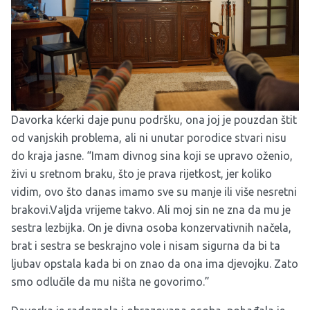
Davorka kćerki daje punu podršku, ona joj je pouzdan štit
od vanjskih problema, ali ni unutar porodice stvari nisu
do kraja jasne. “Imam divnog sina koji se upravo oženio,
živi u sretnom braku, što je prava rijetkost, jer koliko
vidim, ovo što danas imamo sve su manje ili više nesretni
brakovi.Valjda vrijeme takvo. Ali moj sin ne zna da mu je
sestra lezbijka. On je divna osoba konzervativnih načela,
brat i sestra se beskrajno vole i nisam sigurna da bi ta
ljubav opstala kada bi on znao da ona ima djevojku. Zato
smo odlučile da mu ništa ne govorimo.”